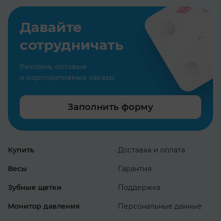
следование
букве
Давайте
закона
сотрудничать
о защите
прав
Реклама, оптовые
потребителя.
и корпоративные заказы
Мы стараемся
максимально
Заполнить форму
сократить
все
бюрократические
Купить
Доставка и оплата
моменты,
Весы
Гарантия
связанные
с обращением
Зубные щетки
Поддержка
в сервис-
Монитор давления
Персональные данные
центр.