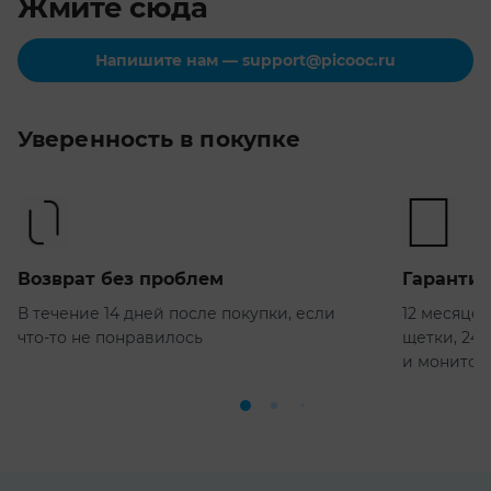
Жмите сюда
Напишите нам — support@picooc.ru
В своей
Уверенность в покупке
работе
мы в первую
очередь
ориентируемся
Возврат без проблем
Гарантия
на пожелания
В течение 14 дней после покупки, если
12 месяце
покупателя.
что-то не понравилось
щетки, 24 
Нашей
и монитор
основной
целью
являются
твердое