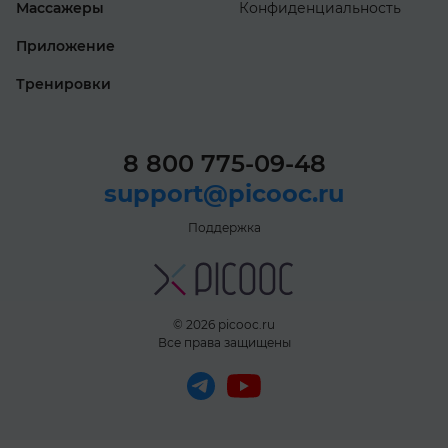
Массажеры
Конфиденциаль­ность
Если
Приложение
вы сомневаетесь
в наличии
Тренировки
гарантийного
случая
8 800 775-09-48
или
у вас
support@picooc.ru
есть
Поддержка
вопросы
технического
характера,
© 2026 picooc.ru
смело
Все права защищены
пишите
нам
на электронную
почту